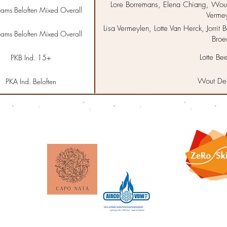
Lore Borremans, Elena Chiang, Wou
ams Beloften Mixed Overall
Verme
Lisa Vermeylen, Lotte Van Herck, Jorrit
ams Beloften Mixed Overall
Broe
Lotte Bee
PKB Ind. 15+
Wout De
PKA Ind. Beloften