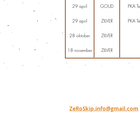
29 april
GOUD
PKA Te
29 april
ZILVER
PKA Te
28 oktober
ZILVER
18 november
ZILVER
© 2024 by
ZeRo Skip vzw
.
Brusselsesteenweg 192, 1980
Zemst
0563.899.701 | RPR Brussel
ZeRoSkip.info@gmail.com