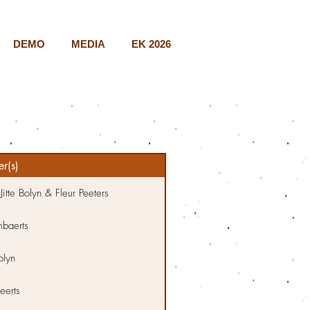
DEMO
MEDIA
EK 2026
r(s)
Jitte Bolyn & Fleur Peeters
mbaerts
Bolyn
eerts