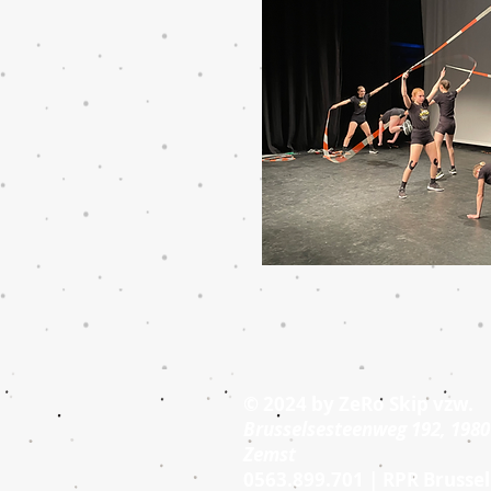
© 2024 by
ZeRo Skip vzw
.
Brusselsesteenweg 192, 1980
Zemst
0563.899.701 | RPR Brussel