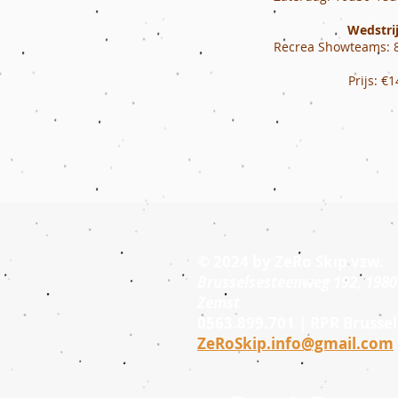
Wedstrij
Recrea Showteams: 8
Prijs: €1
© 2024 by
ZeRo Skip vzw
.
Brusselsesteenweg 192, 1980
Zemst
0563.899.701 | RPR Brussel
ZeRoSkip.info@gmail.com