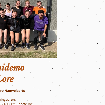
nidemo
Lore
ore Nauwelaerts
ningsuren:
30-18u00*, Sportcube