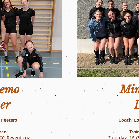
emo
Mi
er
 Peeters
Coach: L
ren:
Trai
u00, Regenboog
Zaterdag: 16u