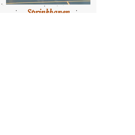
Sprinkhanen
Zaterdag
Trainingsuren:
12u00-13u00
Locatie:
Sportcube Eppegem
Hoofdtrainer: Renée
Hulptrainer: Charline
Schrijf in
© 2024 by
ZeRo Skip vzw
.
Brusselsesteenweg 192, 1980 Zemst
0563.899.701
| RPR Brussel
ZeRoSkip.info@gmail.com