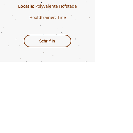
Locatie:
Polyvalente Hofstade
Hoofdtrainer: Tine
Schrijf in
© 2024 by
ZeRo Skip vzw
.
Brusselsesteenweg 192, 1980 Zemst
0563.899.701
| RPR Brussel
ZeRoSkip.info@gmail.com