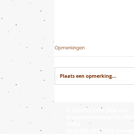
Opmerkingen
Plaats een opmerking...
Uurrooster 2026-2027
© 2024 by
ZeRo Skip vzw
.
Brusselsesteenweg 192, 1980
Zemst
0563.899.701 | RPR Brussel