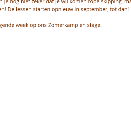
n je nog niet zeker dat je wil komen rope skipping, ma
n! De lessen starten opnieuw in september, tot dan! 
volgende week op ons Zomerkamp en stage.