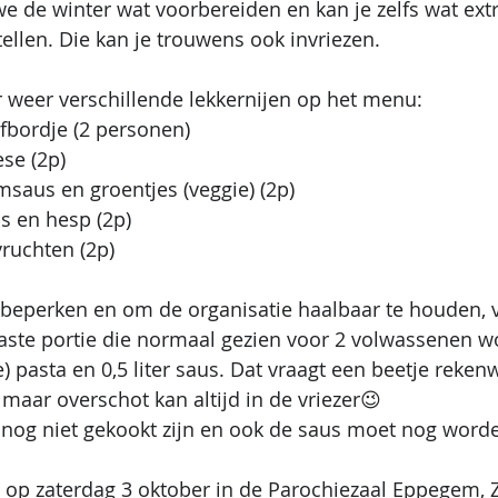
 de winter wat voorbereiden en kan je zelfs wat extr
llen. Die kan je trouwens ook invriezen.
ar weer verschillende lekkernijen op het menu: 
iefbordje (2 personen) 
ese (2p)
msaus en groentjes (veggie) (2p)
s en hesp (2p)
vruchten (2p)
 beperken en om de organisatie haalbaar te houden, 
 vaste portie die normaal gezien voor 2 volwassenen wo
) pasta en 0,5 liter saus. Dat vraagt een beetje rekenwe
maar overschot kan altijd in de vriezer😉
al nog niet gekookt zijn en ook de saus moet nog wo
 op zaterdag 3 oktober in de Parochiezaal Eppegem, 