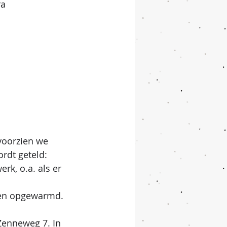
a 
voorzien we 
rdt geteld: 
rk, o.a. als er 
rden opgewarmd.
Zenneweg 7. In 