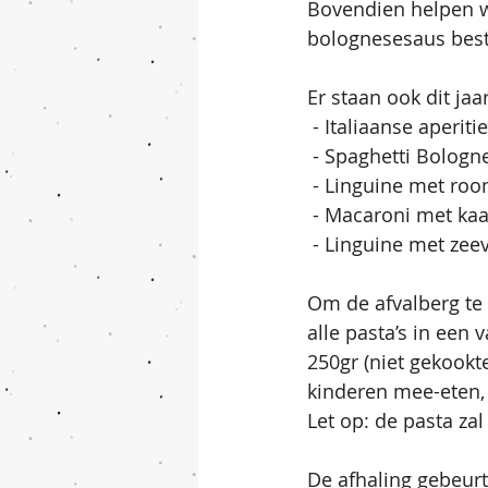
Bovendien helpen we
bolognesesaus beste
Er staan ook dit ja
 - Italiaanse aperit
 - Spaghetti Bologn
 - Linguine met roo
 - Macaroni met kaa
 - Linguine met zee
Om de afvalberg te
alle pasta’s in een
250gr (niet gekookte
kinderen mee-eten, 
Let op: de pasta z
De afhaling gebeurt