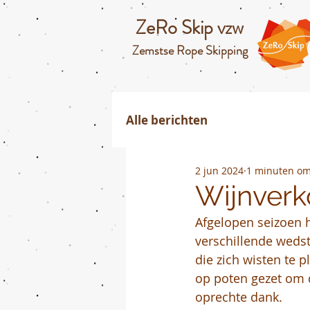
ZeRo Skip vzw
Zemstse Rope Skipping
Alle berichten
2 jun 2024
1 minuten om
Wijnverk
Afgelopen seizoen h
verschillende wedstr
die zich wisten te p
op poten gezet om d
oprechte dank.  